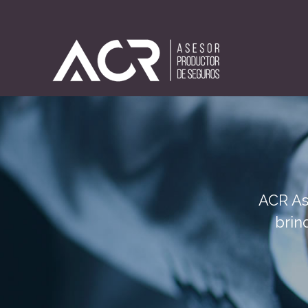
ACR As
brin