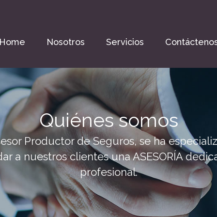
Home
Nosotros
Servicios
Contácteno
Quiénes somos
esor Productor de Seguros, se ha especiali
dar a nuestros clientes una ASESORÍA dedic
profesional.