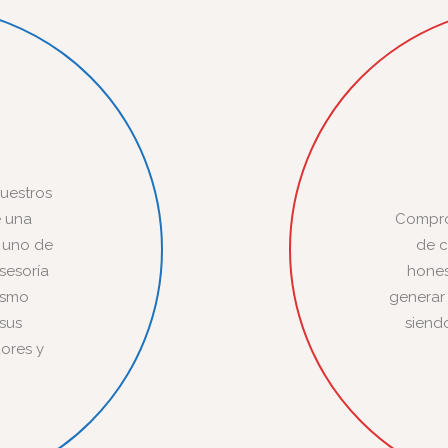
nuestros
e una
Comprom
 uno de
de c
sesoría
hones
mismo
generar
 sus
siend
ores y