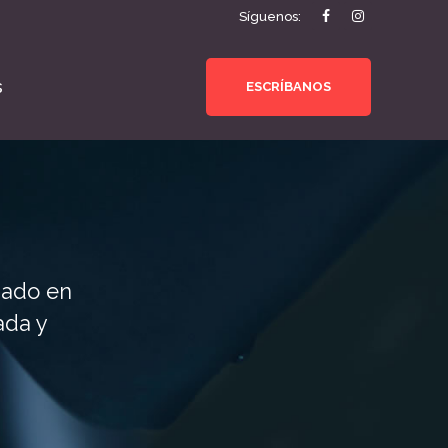
Síguenos:
s
ESCRÍBANOS
zado en
ada y