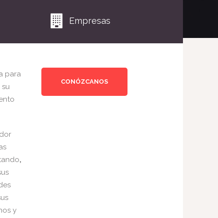
Empresas
a para
CONÓZCANOS
 su
ento
dor
as
tando
,
sus
ades
sus
nos y