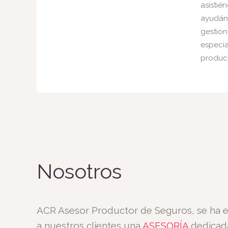
asistié
ayudánd
gestion
especi
produci
Nosotros
ACR Asesor Productor de Seguros, se ha e
a nuestros clientes una
ASESORÍA
dedicada