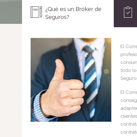
¿Qué es un Bróker de
Seguros?
El Corr
profesi
consumi
todo lo
Seguros
El Corr
consegu
adapten
cliente
contrat
contrat