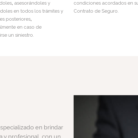
ndoles
,
asesorándoles y
condiciones acordados en s
oles en todos los trámites y
Contrato de Seguro.
es posteriores
,
almente en caso de
rse un siniestro.
specializado en brindar
 y profesional, con un