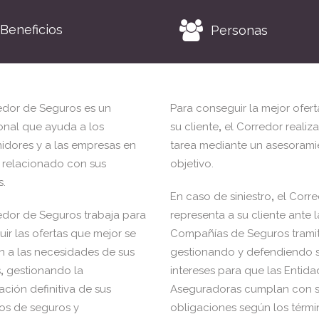
Beneficios
Personas
edor de Seguros es un
Para conseguir la mejor ofert
onal que ayuda a los
su cliente
,
el Corredor realiza
dores y a las empresas en
tarea mediante un asesorami
 relacionado con sus
objetivo.
.
En caso de siniestro
,
el Corre
edor de Seguros trabaja para
representa a su cliente ante l
ir las ofertas que mejor se
Compañías de Seguros trami
 a las necesidades de sus
gestionando y defendiendo 
s
,
gestionando la
intereses para que las Entid
ación definitiva de sus
Aseguradoras cumplan con 
os de seguros y
obligaciones según los térmi